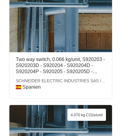
Two way switch, 0.066 kg/unit, S920203 -
S920203D - S920204 - S920204D -
S920204P - S920205 - S920205D -
S920208 - S920208D - S920213 -
SCHNEIDER ELECTRIC INDUSTRIES SAS /
S920213D - S920214 - S920214D -
SCHNEIDER ELECTRIC - ENERGY
Spanien
S920214P - S920221D - S920222D -
S920223D - S920224D - S920233 -
S920233D - S920246 - S920246D -
S920263 - S920263D - S920273 -
S920273D - S920530 - S920531 -
4.070 kg CO2e/unit
S925204 - S925214 - S925263 -
S929200 - S929201 - S929210 -
S929211 - S929221 - S929222 -