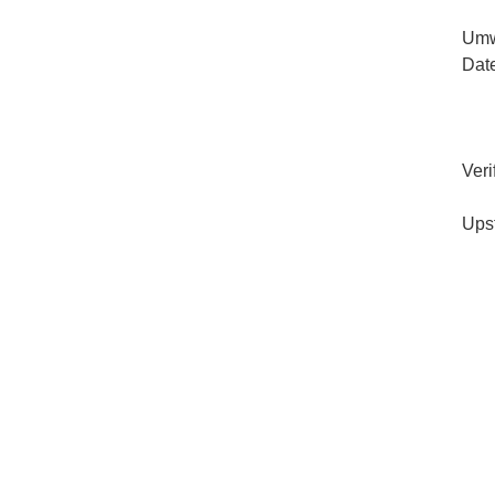
Umw
Dat
Veri
Ups