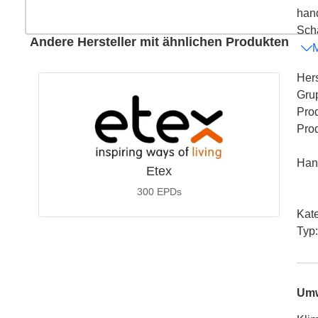
hand
Scha
Andere Hersteller mit ähnlichen Produkten
Hers
Gru
Pro
Pro
Han
Etex
300
EPDs
Kat
Typ
:
Umw