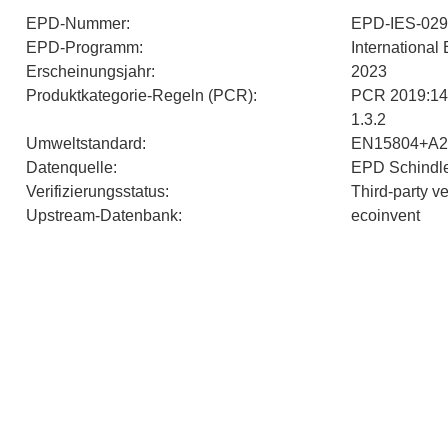
EPD-Nummer
:
EPD-IES-02
EPD-Programm
:
Internationa
Erscheinungsjahr
:
2023
Produktkategorie-Regeln (PCR)
:
PCR 2019:14 
1.3.2
Umweltstandard
:
EN15804+A2
Datenquelle
:
EPD Schindle
Verifizierungsstatus
:
Third-party v
Upstream-Datenbank
:
ecoinvent