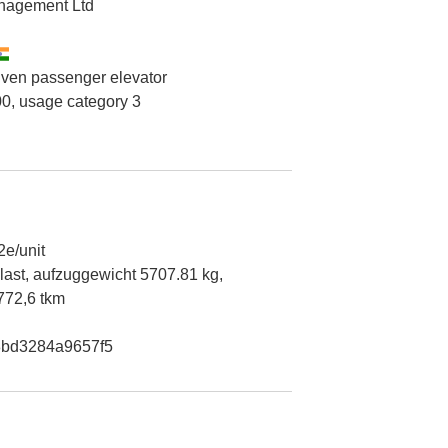
nagement Ltd
riven passenger elevator
0, usage category 3
e/unit
ast, aufzuggewicht 5707.81 kg,
772,6 tkm
bd3284a9657f5