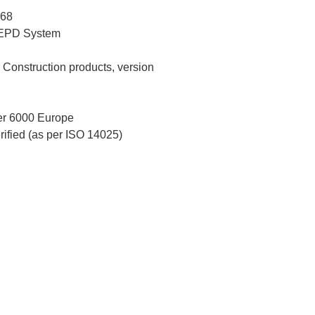
968
l EPD System
Construction products, version
r 6000 Europe
erified (as per ISO 14025)