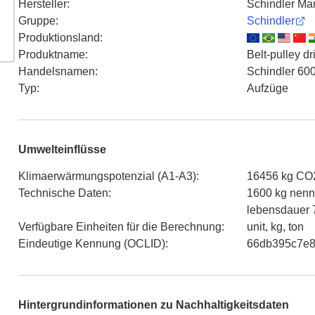
Hersteller
:
Schindler Ma
Gruppe
:
Schindler
Produktionsland
:
Produktname
:
Belt-pulley d
Handelsnamen
:
Schindler 600
Typ
:
Aufzüge
Umwelteinflüsse
Klimaerwärmungspotenzial (A1-A3)
:
16456 kg CO2
Technische Daten
:
1600 kg nennl
lebensdauer 
Verfügbare Einheiten für die Berechnung
:
unit, kg, ton
Eindeutige Kennung (OCLID)
:
66db395c7e8
Hintergrundinformationen zu Nachhaltigkeitsdaten