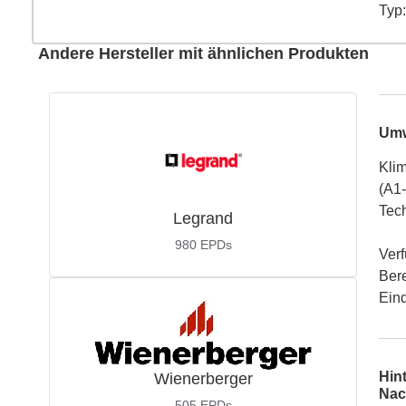
Typ
:
Andere Hersteller mit ähnlichen Produkten
Umw
Kli
(A1
Tec
Legrand
980
EPDs
Verf
Ber
Ein
Hin
Wienerberger
Nac
505
EPDs