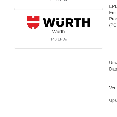
EPD
Ers
Pro
(PC
Würth
140
EPDs
Umw
Dat
Veri
Ups