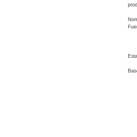
pro
Nor
Fue
Esta
Bas