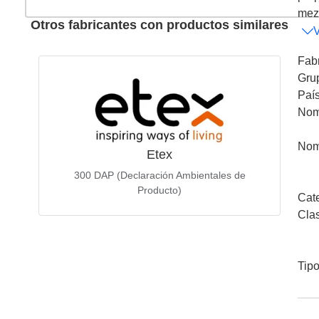
mezc
Otros fabricantes con productos similares
Fab
Gru
Paí
Nom
Nom
Etex
300
DAP (Declaración Ambientales de
Producto)
Cat
Cla
Tip