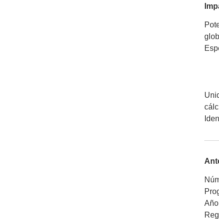
Imp
Pote
glob
Espe
Unid
cálc
Iden
Ant
Núm
Pro
Año
Regl