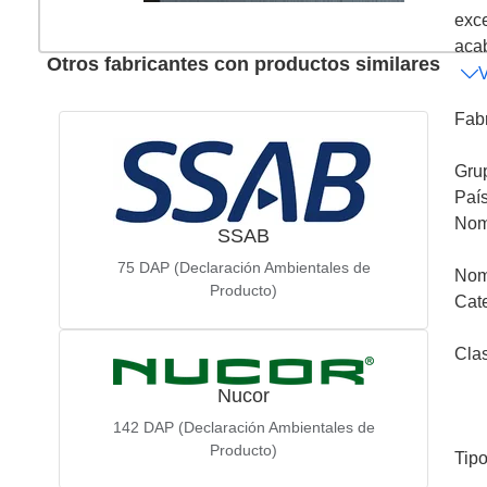
exce
acab
Otros fabricantes con productos similares
Fab
Gru
Paí
Nom
SSAB
75
DAP (Declaración Ambientales de
Nom
Producto)
Cat
Cla
Nucor
142
DAP (Declaración Ambientales de
Producto)
Tip