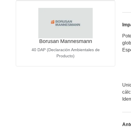
Imp
Pote
Borusan Mannesmann
glob
40
DAP (Declaración Ambientales de
Espe
Producto)
Unid
cálc
Iden
Ant