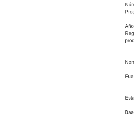
Núm
Pro
Año
Regl
pro
Nor
Fue
Esta
Bas