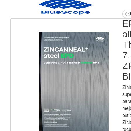
EP
al
T
7.
Z
B
ZIN
supe
para
mejo
exti
ZIN
recu