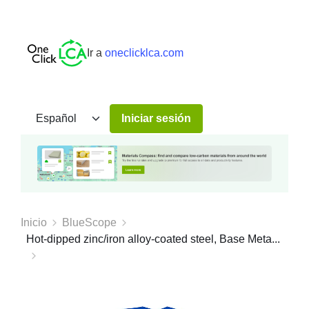
Ir a
oneclicklca.com
Iniciar sesión
Inicio
BlueScope
Hot-dipped zinc/iron alloy-coated steel, Base Meta...