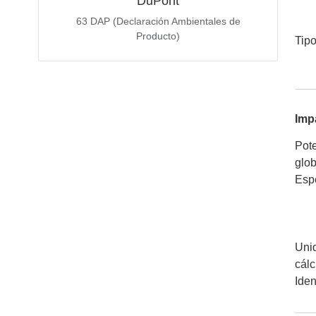
DuPont
63
DAP (Declaración Ambientales de
Producto)
Tip
Imp
Pote
glob
Espe
Unid
cálc
Iden