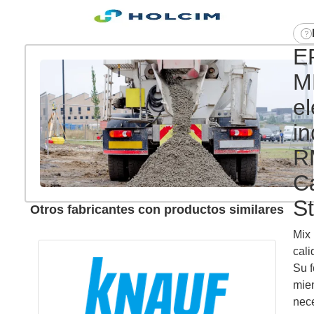
E
M
e
in
R
C
St
Otros fabricantes con productos similares
Mix
cali
Su f
mien
nec