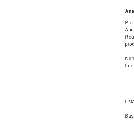
Ant
Pro
Año
Regl
pro
Nor
Fue
Esta
Bas