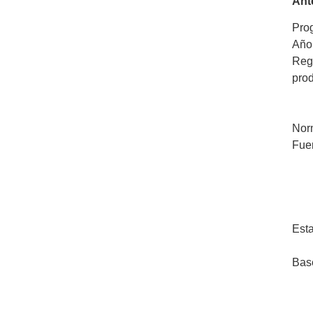
Ant
Pro
Año
Regl
pro
Nor
Fue
Esta
Bas