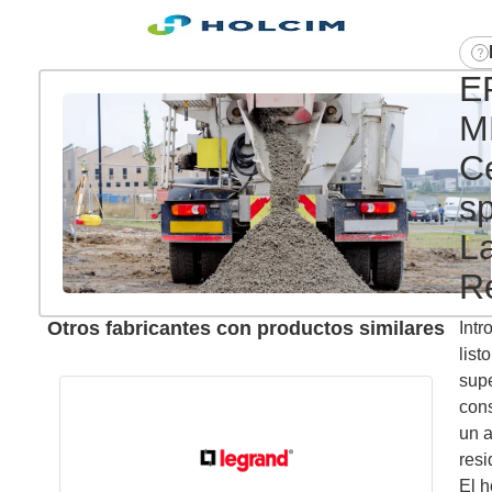
E
M
C
s
La
R
Otros fabricantes con productos similares
Int
list
supe
cons
un a
resi
El h