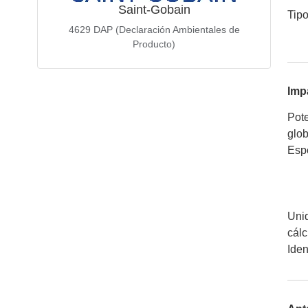
Saint-Gobain
Tip
4629
DAP (Declaración Ambientales de
Producto)
Imp
Pote
glob
Espe
Unid
cálc
Iden