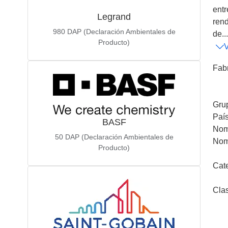
entr
Legrand
rend
980
DAP (Declaración Ambientales de
de...
Producto)
Fab
Gru
Paí
BASF
Nom
50
DAP (Declaración Ambientales de
Nom
Producto)
Cat
Cla