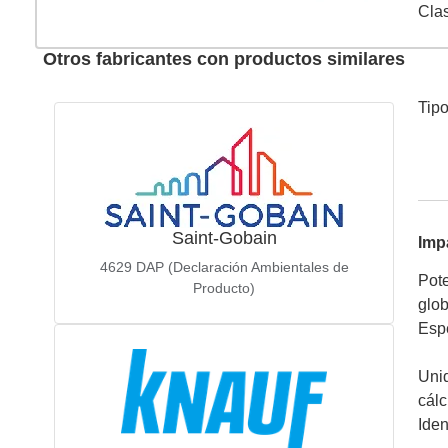
Cla
Otros fabricantes con productos similares
Tip
Saint-Gobain
Imp
4629
DAP (Declaración Ambientales de
Pote
Producto)
glob
Espe
Unid
cálc
Iden