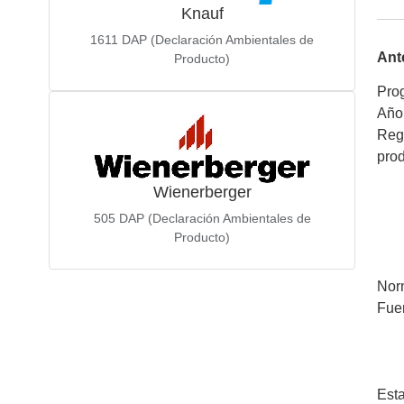
Knauf
1611
DAP (Declaración Ambientales de
Ant
Producto)
Pro
Año
Regl
pro
Wienerberger
505
DAP (Declaración Ambientales de
Producto)
Nor
Fue
Esta