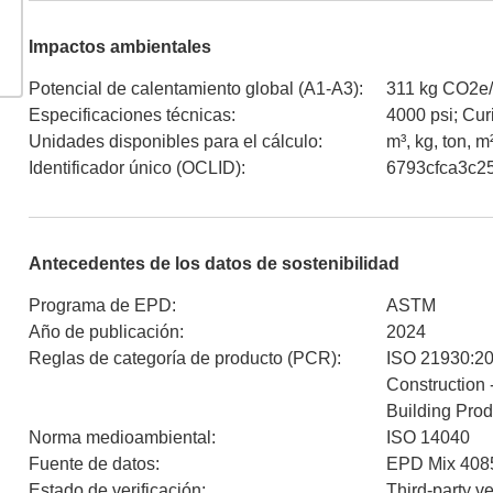
Impactos ambientales
Potencial de calentamiento global (A1-A3)
:
311 kg CO2e
Especificaciones técnicas
:
4000 psi; Cur
Unidades disponibles para el cálculo
:
m³, kg, ton, m
Identificador único (OCLID)
:
6793cfca3c2
Antecedentes de los datos de sostenibilidad
Programa de EPD
:
ASTM
Año de publicación
:
2024
Reglas de categoría de producto (PCR)
:
ISO 21930:201
Construction 
Building Prod
Norma medioambiental
:
ISO 14040
Fuente de datos
:
EPD Mix 4085
Estado de verificación
:
Third-party v