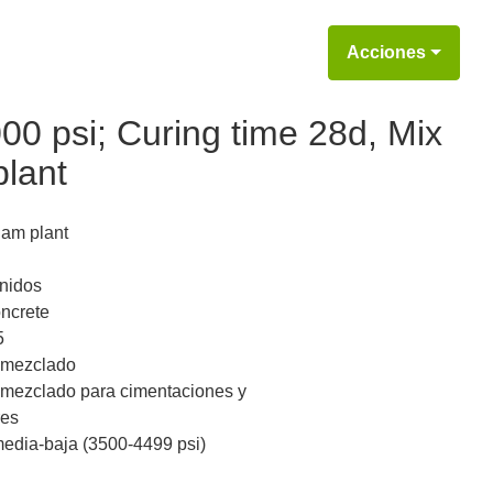
Acciones
0 psi; Curing time 28d, Mix
lant
ham plant
nidos
ncrete
5
emezclado
mezclado para cimentaciones y
res
media-baja (3500-4499 psi)