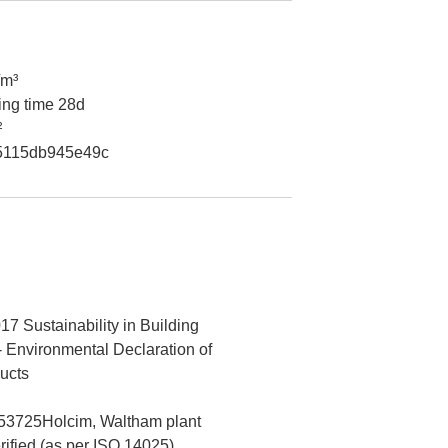
/m³
ing time 28d
²
5115db945e49c
7 Sustainability in Building
- Environmental Declaration of
ucts
3725Holcim, Waltham plant
erified (as per ISO 14025)