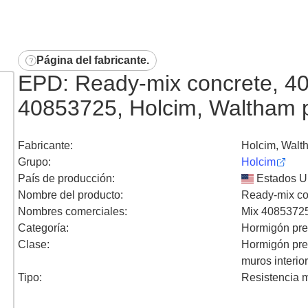
Página del fabricante
.
EPD: Ready-mix concrete, 400
40853725, Holcim, Waltham p
Fabricante
:
Holcim, Walt
Grupo
:
Holcim
País de producción
:
Estados U
Nombre del producto
:
Ready-mix co
Nombres comerciales
:
Mix 4085372
Categoría
:
Hormigón pr
Clase
:
Hormigón pre
muros interio
Tipo
:
Resistencia 