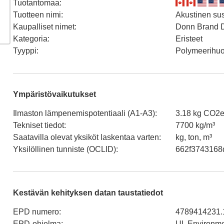
Tuotantomaa
:
Tuotteen nimi
:
Akustinen su
Kaupalliset nimet
:
Donn Brand
Kategoria
:
Eristeet
Tyyppi
:
Polymeerihu
Ympäristövaikutukset
Ilmaston lämpenemispotentiaali (A1-A3)
:
3.18 kg CO2e
Tekniset tiedot
:
7700 kg/m³
Saatavilla olevat yksiköt laskentaa varten
:
kg, ton, m³
Yksilöllinen tunniste (OCLID)
:
662f3743168
Kestävän kehityksen datan taustatiedot
EPD numero
:
4789414231.
EPD-ohjelma
:
UL Environm