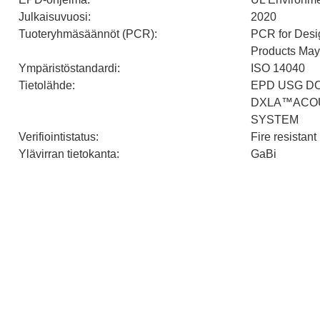
Julkaisuvuosi
:
2020
Tuoteryhmäsäännöt (PCR)
:
PCR for Desi
Products May 
Ympäristöstandardi
:
ISO 14040
Tietolähde
:
EPD USG DO
DXLA™ACOU
SYSTEM
Verifiointistatus
:
Fire resistant
Ylävirran tietokanta
:
GaBi