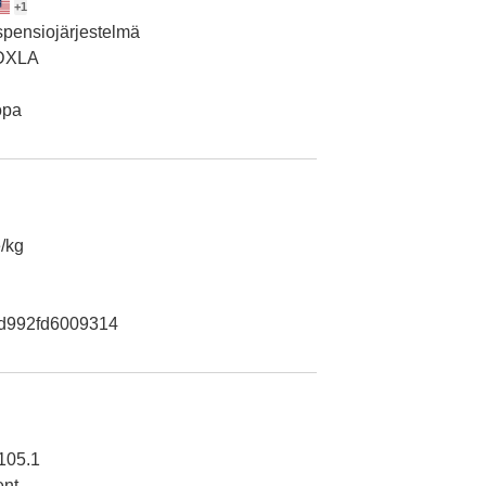
+
1
spensiojärjestelmä
 DXLA
opa
/kg
d992fd6009314
105.1
ent