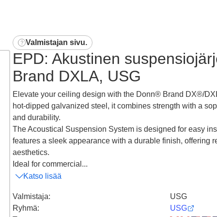
Valmistajan sivu
.
EPD: Akustinen suspensiojär
Brand DXLA, USG
Elevate your ceiling design with the Donn® Brand DX®/
hot-dipped galvanized steel, it combines strength with a sop
and durability.
The Acoustical Suspension System is designed for easy install
features a sleek appearance with a durable finish, offering 
aesthetics.
Ideal for commercial...
Katso lisää
Valmistaja
:
USG
Ryhmä
:
USG