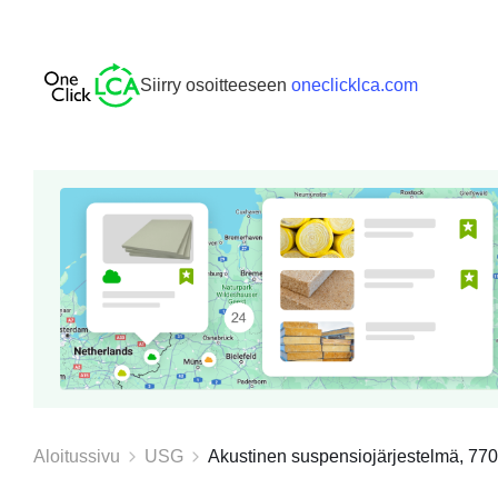
Siirry osoitteeseen
oneclicklca.com
Aloitussivu
USG
Akustinen suspensiojärjestelmä, 770