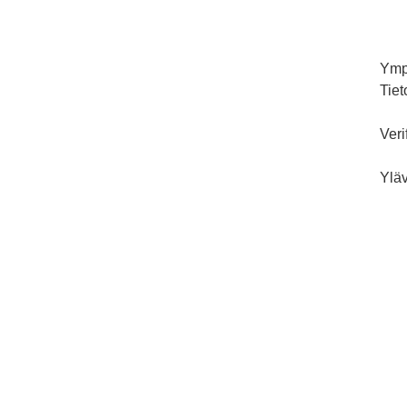
Ymp
Tiet
Veri
Yläv