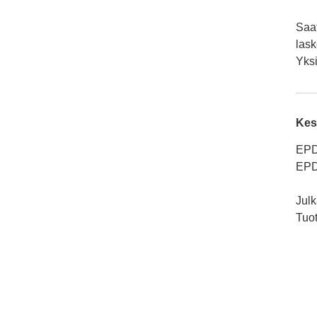
Saat
lask
Yksi
Kes
EPD
EPD
Julk
Tuo