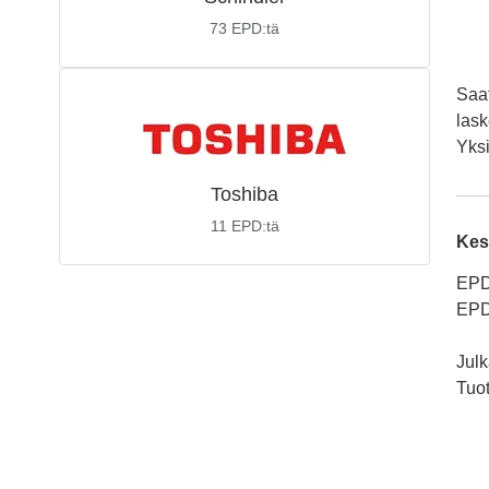
73
EPD:tä
Saat
lask
Yksi
Toshiba
11
EPD:tä
Kes
EPD
EPD
Julk
Tuo