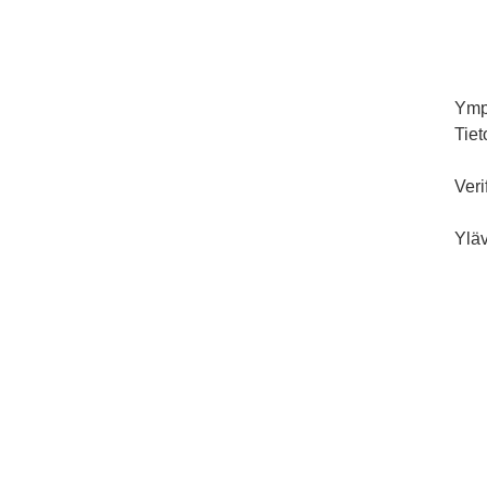
Ymp
Tiet
Veri
Yläv