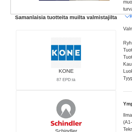
muok
turv
K
Samanlaisia tuotteita muilta valmistajilta
Valm
Ry
Tuo
Tuot
Kaup
KONE
Luo
Tyy
87
EPD:tä
Ymp
Ilma
(A1
Tekn
Schindler