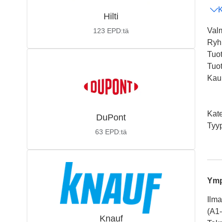
K
Hilti
Valm
123
EPD:tä
Ry
Tuo
Tuot
Kaup
Kat
DuPont
Tyy
63
EPD:tä
Ymp
Ilma
(A1
Knauf