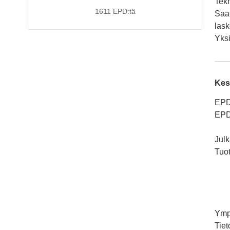
Tekn
1611
EPD:tä
Saat
lask
Yksi
Kes
EPD
EPD
Julk
Tuo
Ymp
Tiet