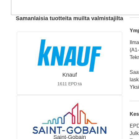
Samanlaisia tuotteita muilta valmistajilta
Ymp
Ilma
(A1
Tekn
Saat
Knauf
lask
1611
EPD:tä
Yksi
Kes
EPD
Julk
Saint-Gobain