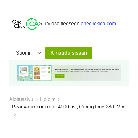
Siirry osoitteeseen
oneclicklca.com
Kirjaudu sisään
Aloitussivu
Holcim
Ready-mix concrete, 4000 psi; Curing time 28d, Mix...