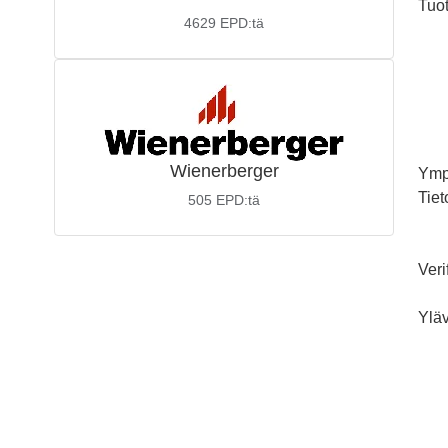
Tuo
4629
EPD:tä
Wienerberger
Ymp
Tiet
505
EPD:tä
Veri
Yläv