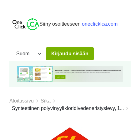
Siirry osoitteeseen
oneclicklca.com
Kirjaudu sisään
Aloitussivu
Sika
Synteettinen polyvinyylikloridivedeneristyslevy, 1...