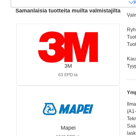
K
Samanlaisia tuotteita muilta valmistajilta
Valm
Ry
Tuo
Tuot
Kaup
3M
Tyy
63
EPD:tä
Ymp
Ilma
(A1
Tekn
Saat
Mapei
lask