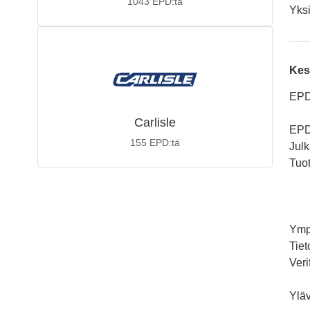
1043
EPD:tä
Yksi
Kes
EPD
Carlisle
EPD
155
EPD:tä
Julk
Tuo
Ymp
Tiet
Veri
Yläv