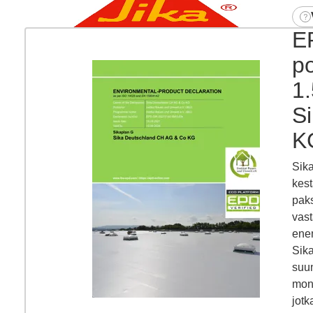
E
po
1
S
K
Sika
kest
paks
vast
ene
Sika
suun
moni
jotk