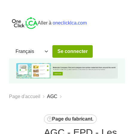
Aller à
oneclicklca.com
Se connecter
Page d'accueil
AGC
Page du fabricant
.
AGC - EPD - Les