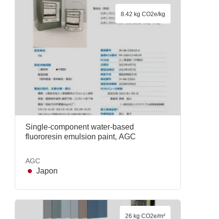
8.42 kg CO2e/kg
Single-component water-based
fluororesin emulsion paint, AGC
AGC
Japon
26 kg CO2e/m²