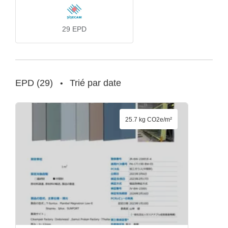
29
EPD
EPD
(
29
)
Trié par date
•
25.7 kg CO2e/m²