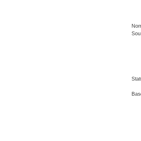
Nor
Sou
Stat
Bas