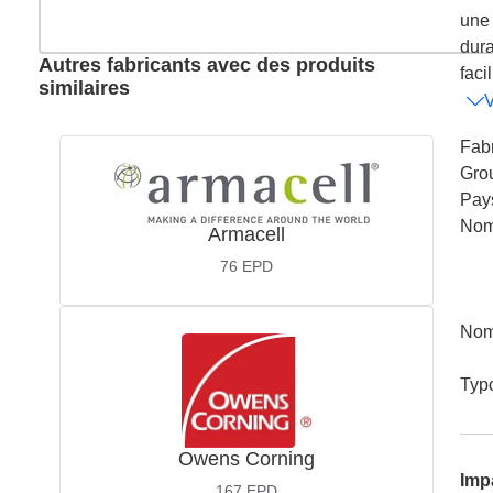
une 
dura
Autres fabricants avec des produits
facil
similaires
V
Fabr
Gro
Pay
Nom
Armacell
76
EPD
Nom
Typ
Owens Corning
Imp
167
EPD