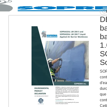
DÉ
b
b
1.
S
S
SOP
cont
d'ea
durc
que 
cont
Cett