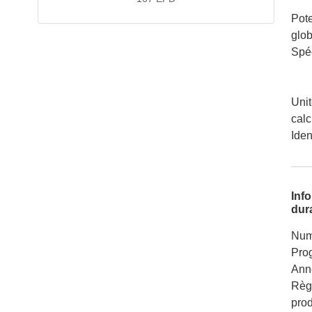
Pote
glob
Spéc
Unit
calc
Iden
Inf
dura
Num
Pro
Ann
Règ
pro