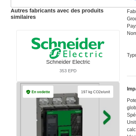
Autres fabricants avec des produits
Fabr
similaires
Gro
Pay
Nom
Typ
Schneider Electric
353
EPD
Imp
En vedette
197 kg CO2e/unit
Pote
glob
Spéc
Unit
calc