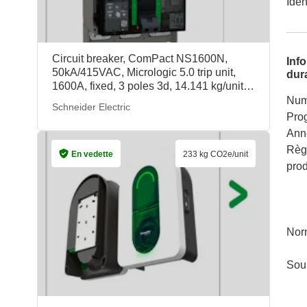
Iden
Circuit breaker, ComPact NS1600N,
Inf
50kA/415VAC, Micrologic 5.0 trip unit,
dura
1600A, fixed, 3 poles 3d, 14.141 kg/unit,
33568, Schneider Electric
Num
Schneider Electric
Pro
Ann
Règ
En vedette
233 kg CO2e/unit
pro
Nor
Sou