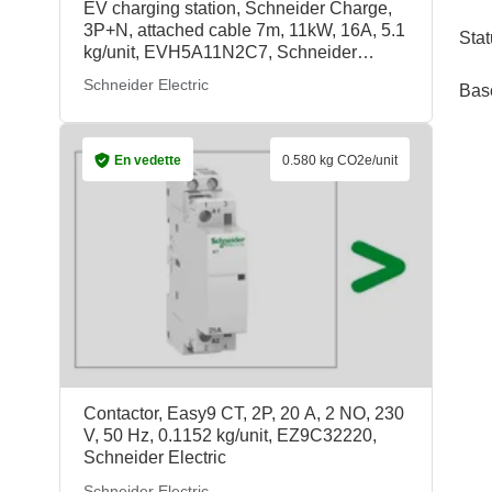
EV charging station, Schneider Charge,
3P+N, attached cable 7m, 11kW, 16A, 5.1
Stat
kg/unit, EVH5A11N2C7, Schneider
Electric
Schneider Electric
Bas
En vedette
0.580 kg CO2e/unit
Contactor, Easy9 CT, 2P, 20 A, 2 NO, 230
V, 50 Hz, 0.1152 kg/unit, EZ9C32220,
Schneider Electric
Schneider Electric