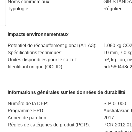
Noms commerciaux
:
GIB STAND
Typologie
:
Régulier
Impacts environnementaux
Potentiel de réchauffement global (A1-A3)
:
1.080 kg CO2
Spécifications techniques
:
10 mm, 7.0 k
Unités disponibles pour le calcul
:
m², kg, ton, m
Identifiant unique (OCLID)
:
5dc5804d8e2
Informations générales sur les données de durabilité
Numéro de la DEP
:
S-P-01000
Programme EPD
:
Australasian
Année de parution
:
2017
Règles de catégories de produit (PCR)
:
PCR 2012:01 
construction 