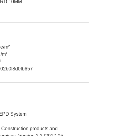
ARD 10MM
e/m²
g/m²
³
02b0f8d0fb657
 EPD System
Construction products and
services, Version 2.2 (2017-05-