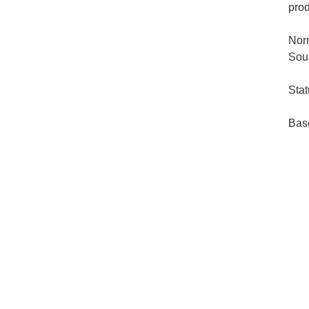
pro
Nor
Sou
Stat
Bas