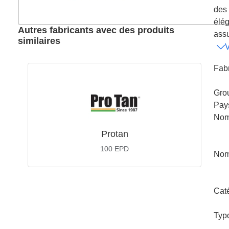
des 
élég
Autres fabricants avec des produits
assu
similaires
V
Fabr
Gro
Pay
Nom
Protan
100
EPD
Nom
Cat
Typ