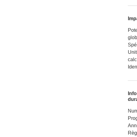
Imp
Pote
glob
Spéc
Unit
calc
Iden
Inf
dura
Num
Pro
Ann
Règ