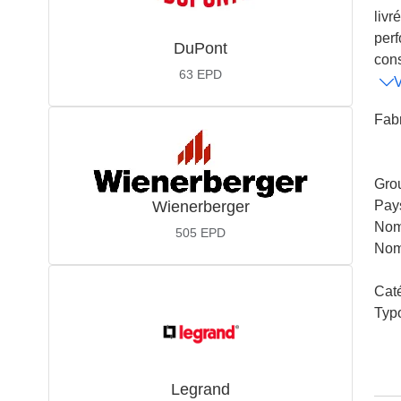
livr
perf
DuPont
cons
63
EPD
V
Fabr
Gro
Wienerberger
Pay
Nom
505
EPD
Nom
Cat
Typ
Legrand