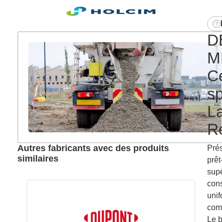
D
M
C
s
La
R
Autres fabricants avec des produits
Pré
similaires
prêt
supé
cons
unif
com
Le b