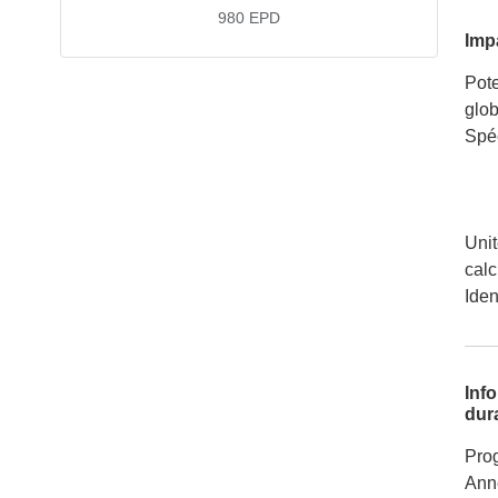
980
EPD
Imp
Pote
glob
Spéc
Unit
calc
Iden
Inf
dura
Pro
Ann