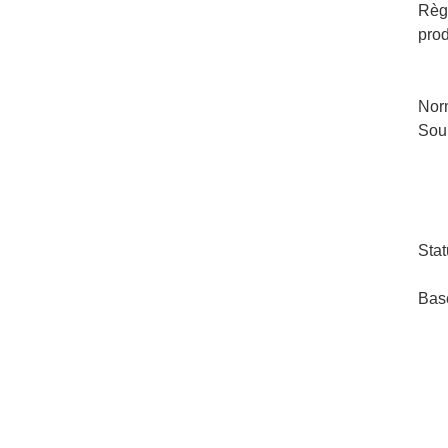
Règ
pro
Nor
Sou
Stat
Bas