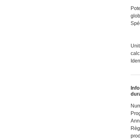
Pote
glob
Spéc
Unit
calc
Iden
Inf
dura
Num
Pro
Ann
Règ
pro