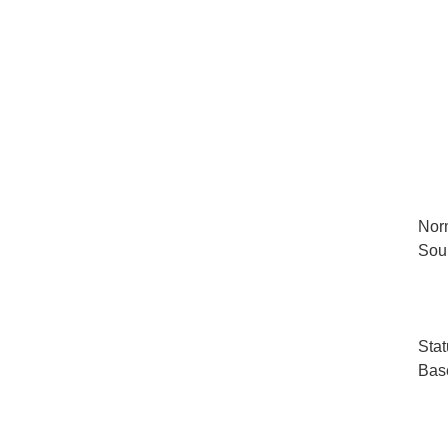
Nor
Sou
Stat
Bas