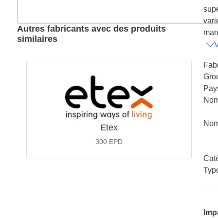
supé
vari
Autres fabricants avec des produits
mani
similaires
V
Fabr
Gro
Pay
Nom
Nom
Etex
300
EPD
Cat
Typ
Imp