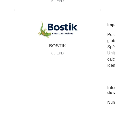
52
EPD
Imp
Pote
glob
BOSTIK
Spéc
Unit
65
EPD
calc
Iden
Inf
dura
Num