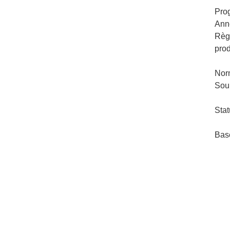
Pro
Ann
Règ
pro
Nor
Sou
Stat
Bas