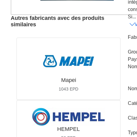
inté
con
Si...
Autres fabricants avec des produits
similaires
V
Fabr
Gro
Pay
Nom
Mapei
Nom
1043
EPD
Cat
Cla
HEMPEL
Typ