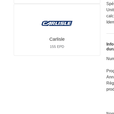
Spéc
Unit
calc
Iden
Carlisle
Inf
155
EPD
dura
Num
Pro
Ann
Règ
pro
Nor