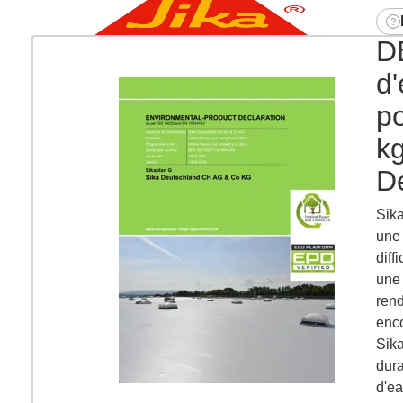
DÉ
d'
po
kg
D
Sika
une 
diff
une 
rend
enc
Sika
dura
d'ea