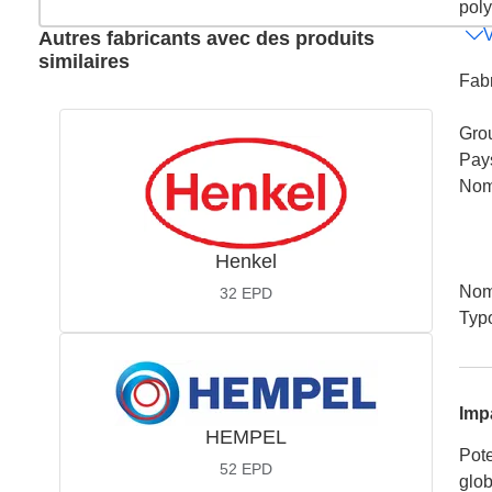
poly
V
Autres fabricants avec des produits
similaires
Fabr
Gro
Pay
Nom
Henkel
Nom
32
EPD
Typ
Imp
HEMPEL
Pote
52
EPD
glob