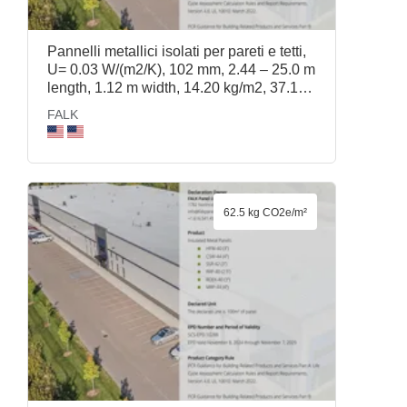
Pannelli metallici isolati per pareti e tetti,
U= 0.03 W/(m2/K), 102 mm, 2.44 – 25.0 m
length, 1.12 m width, 14.20 kg/m2, 37.1
kg/m3, CSW-44 (4in), FALK
FALK
62.5 kg CO2e/m²