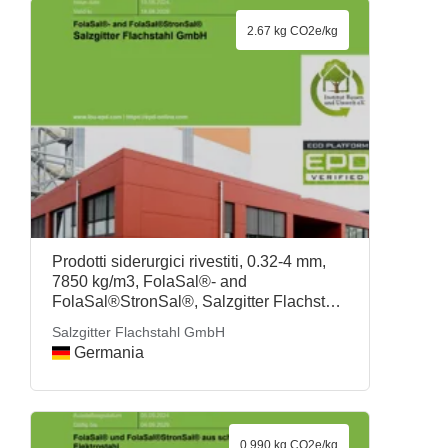
2.67 kg CO2e/kg
Prodotti siderurgici rivestiti, 0.32-4 mm,
7850 kg/m3, FolaSal®- and
FolaSal®StronSal®, Salzgitter Flachstahl
GmbH
Salzgitter Flachstahl GmbH
Germania
0.990 kg CO2e/kg