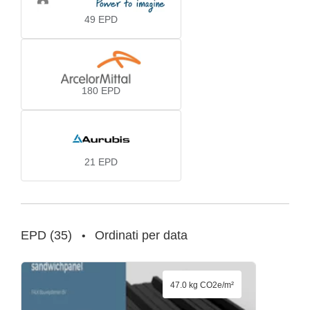
49
EPD
180
EPD
21
EPD
EPD
(
35
)
Ordinati per data
•
47.0 kg CO2e/m²