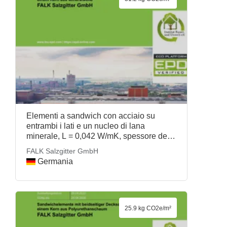
Elementi a sandwich con acciaio su
entrambi i lati e un nucleo di lana
minerale, L = 0,042 W/mK, spessore del
nucleo: 100 mm, 19,3 kg/m2,
FALK Salzgitter GmbH
Lambda=0.042 W/(m.K), FALK Salzgitter
Germania
GmbH
25.9 kg CO2e/m²