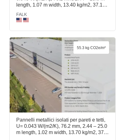
length, 1.07 m width, 13.40 kg/m2, 37.1
kg/m3, SSR-42 (3in), FALK
FALK
55.3 kg CO2e/m²
Pannelli metallici isolati per pareti e tetti,
U= 0.043 W/(m2/K), 76.2 mm, 2.44 – 25.0
m length, 1.02 m width, 13.70 kg/m2, 37.1
kg/m3, HFW-40 (3in), FALK