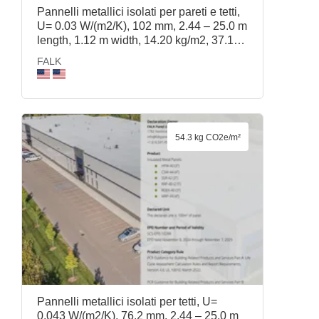
Pannelli metallici isolati per pareti e tetti,
U= 0.03 W/(m2/K), 102 mm, 2.44 – 25.0 m
length, 1.12 m width, 14.20 kg/m2, 37.1
kg/m3, MRP-44 (4in), FALK
FALK
54.3 kg CO2e/m²
Pannelli metallici isolati per tetti, U=
0.043 W/(m2/K), 76.2 mm, 2.44 – 25.0 m