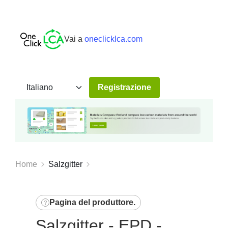
Vai a
oneclicklca.com
Registrazione
Home
Salzgitter
Pagina del produttore
.
Salzgitter - EPD -