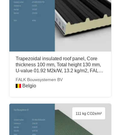
Trapezoidal insulated roof panel, Core
thickness 100 mm, Total height 130 mm,
U-value 01.92 M2k/W, 13.2 kg/m2, FALK
1100 TR3+ CradleCore®, FALK
FALK Bouwsystemen BV
Bouwsystemen BV
Belgio
111 kg CO2e/m²