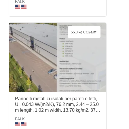
FALK
55.3 kg CO2e/m²
Pannelli metallici isolati per pareti e tetti,
U= 0.043 W/(m2/K), 76.2 mm, 2.44 – 25.0
m length, 1.02 m width, 13.70 kg/m2, 37.1
kg/m3, RDEK-40 (3in), FALK
FALK