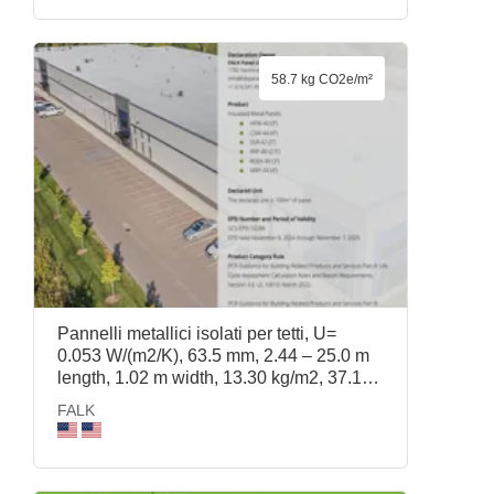
58.7 kg CO2e/m²
Pannelli metallici isolati per tetti, U=
0.053 W/(m2/K), 63.5 mm, 2.44 – 25.0 m
length, 1.02 m width, 13.30 kg/m2, 37.1
kg/m3, RRP-40 (2.5in), FALK
FALK