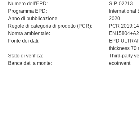
Numero dell'EPD
:
S-P-02213
Programma EPD
:
Internationa
Anno di pubblicazione
:
2020
Regole di categoria di prodotto (PCR)
:
PCR 2019:14 
Norma ambientale
:
EN15804+A2
Fonte dei dati
:
EPD ULTRAP
thickness 70
Stato di verifica
:
Third-party v
Banca dati a monte
:
ecoinvent