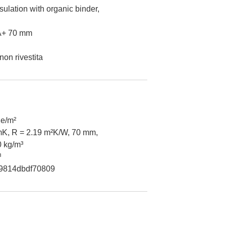
sulation with organic binder,
+ 70 mm
non rivestita
e/m²
mK, R = 2.19 m²K/W, 70 mm,
0 kg/m³
³
9814dbdf70809