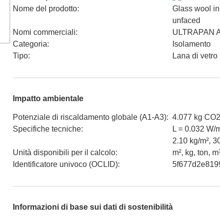
Nome del prodotto
:
Glass wool in
unfaced
Nomi commerciali
:
ULTRAPAN A
Categoria
:
Isolamento
Tipo
:
Lana di vetro 
Impatto ambientale
Potenziale di riscaldamento globale (A1-A3)
:
4.077 kg CO2
Specifiche tecniche
:
L = 0.032 W/
2.10 kg/m², 3
Unità disponibili per il calcolo
:
m², kg, ton, m
Identificatore univoco (OCLID)
:
5f677d2e819
Informazioni di base sui dati di sostenibilità