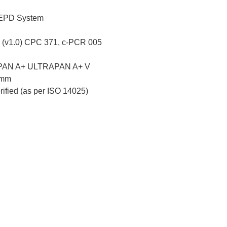
l EPD System
(v1.0) CPC 371, c-PCR 005
AN A+ ULTRAPAN A+ V
 mm
erified (as per ISO 14025)