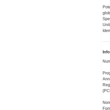
Pote
glob
Spec
Unit
Iden
Info
Num
Pro
Ann
Rego
(PC
Nor
Font