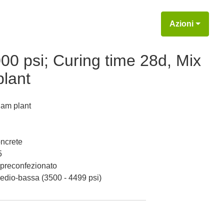
Azioni
0 psi; Curing time 28d, Mix
lant
ham plant
ncrete
5
 preconfezionato
edio-bassa (3500 - 4499 psi)