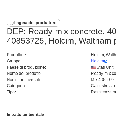
Pagina del produttore
.
DEP: Ready-mix concrete, 400
40853725, Holcim, Waltham p
Produttore
:
Holcim, Walt
Gruppo
:
Holcim
Paese di produzione
:
Stati Uniti
Nome del prodotto
:
Ready-mix co
Nomi commerciali
:
Mix 4085372
Categoria
:
Calcestruzzo
Tipo
:
Resistenza m
Impatto ambientale