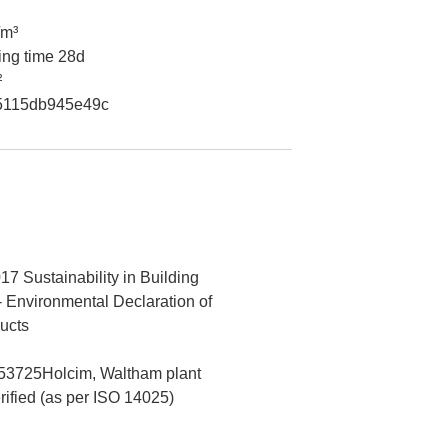
/m³
ing time 28d
²
5115db945e49c
7 Sustainability in Building
- Environmental Declaration of
ucts
3725Holcim, Waltham plant
erified (as per ISO 14025)