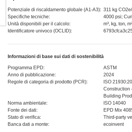
Potenziale di riscaldamento globale (A1-A3)
:
311 kg CO2e
Specifiche tecniche
:
4000 psi; Cur
Unità disponibili per il calcolo
:
m³, kg, ton, m
Identificatore univoco (OCLID)
:
6793cfca3c2
Informazioni di base sui dati di sostenibilità
Programma EPD
:
ASTM
Anno di pubblicazione
:
2024
Regole di categoria di prodotto (PCR)
:
ISO 21930:201
Construction 
Building Prod
Norma ambientale
:
ISO 14040
Fonte dei dati
:
EPD Mix 4085
Stato di verifica
:
Third-party v
Banca dati a monte
:
ecoinvent