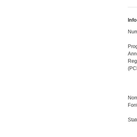
Info
Num
Pro
Ann
Rego
(PC
Nor
Font
Stat