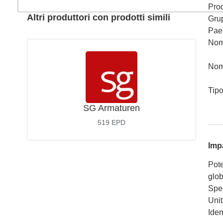
Prod
Altri produttori con prodotti simili
Gru
Pae
Nom
Nom
Tip
SG Armaturen
519
EPD
Imp
Pote
glob
Spec
Unit
Iden