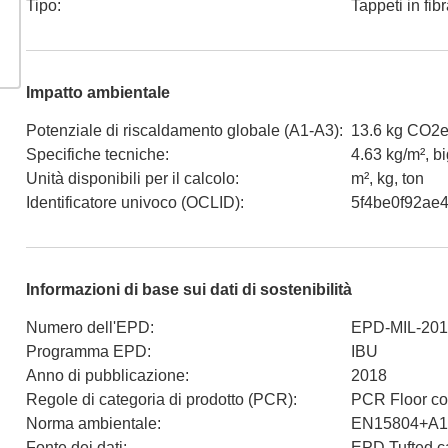
Tipo
:
Tappeti in fibr
Impatto ambientale
Potenziale di riscaldamento globale (A1-A3)
:
13.6 kg CO2e
Specifiche tecniche
:
4.63 kg/m², bi
Unità disponibili per il calcolo
:
m², kg, ton
Identificatore univoco (OCLID)
:
5f4be0f92ae
Informazioni di base sui dati di sostenibilità
Numero dell'EPD
:
EPD-MIL-20
Programma EPD
:
IBU
Anno di pubblicazione
:
2018
Regole di categoria di prodotto (PCR)
:
PCR Floor co
Norma ambientale
:
EN15804+A1
Fonte dei dati
:
EPD Tufted car