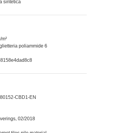
a sintetica
/m²
glietteria poliammide 6
48158e4dad8c8
180152-CBD1-EN
verings, 02/2018
pet tiles pile material