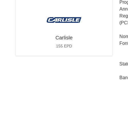
Pro
Ann
Rego
(PC
Nor
Carlisle
Font
155
EPD
Stat
Ban