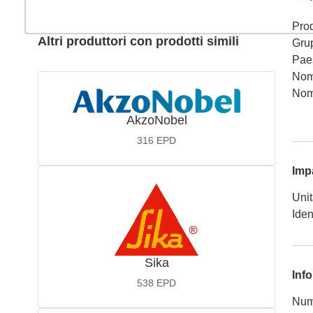
Prod
Altri produttori con prodotti simili
Gru
Pae
Nom
Nom
AkzoNobel
316
EPD
Imp
Unit
Iden
Sika
Info
538
EPD
Num