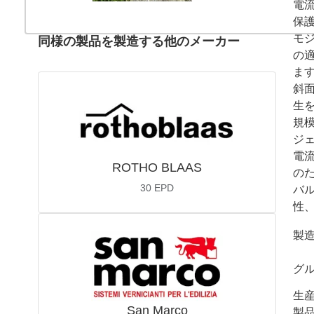
電流
保
モ
同様の製品を製造する他のメーカー
の
ます
斜
生
規
ジ
電
ROTHO BLAAS
の
30
EPD
バ
性
製
グ
生
San Marco
製