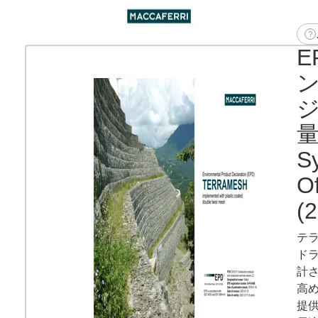
E
ジ
量
S
Of
(
テ
ド
計
高
提供