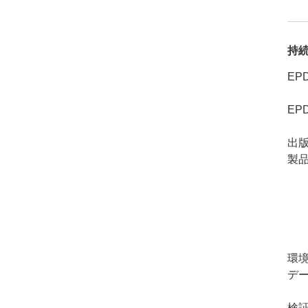
持
EP
EP
出
製品
環
デ
検