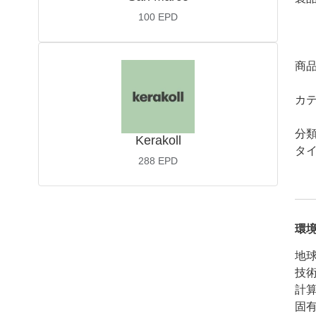
100
EPD
商
カ
分
Kerakoll
タ
288
EPD
環
地球
技
計
固有