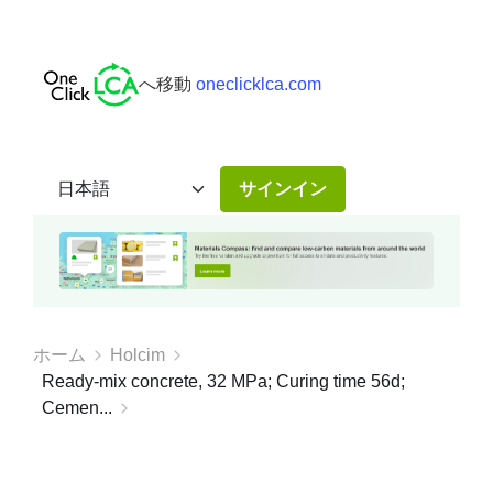
へ移動
oneclicklca.com
サインイン
ホーム
Holcim
Ready-mix concrete, 32 MPa; Curing time 56d;
Cemen...