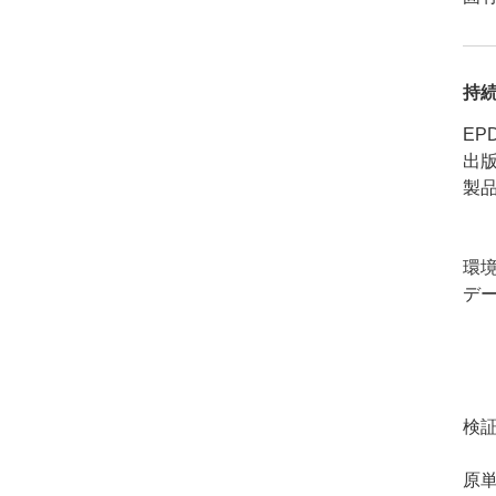
持
EP
出
製品
環
デ
検
原