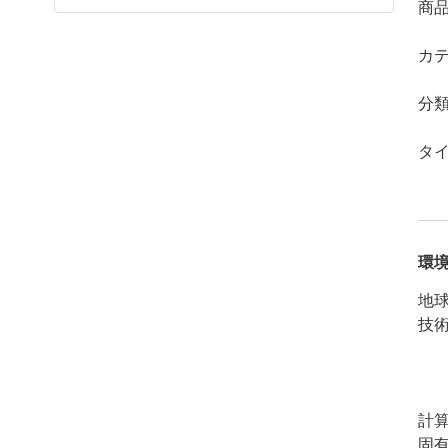
商
カ
分
タ
環
地球
技
計
固有