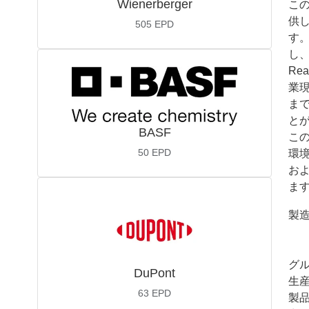
Wienerberger
こ
供
505
EPD
す
し
Re
業
ま
とが
BASF
この
50
EPD
環
お
ます
製
グ
DuPont
生
63
EPD
製