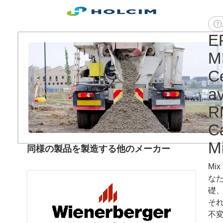
E
M
C
a
R
C
Mi
同様の製品を製造する他のメーカー
Mi
なた
礎
そ
不