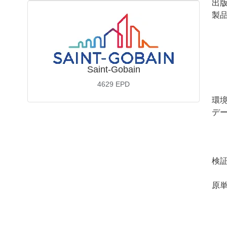
出
製品
Saint-Gobain
4629
EPD
環
デ
検
原