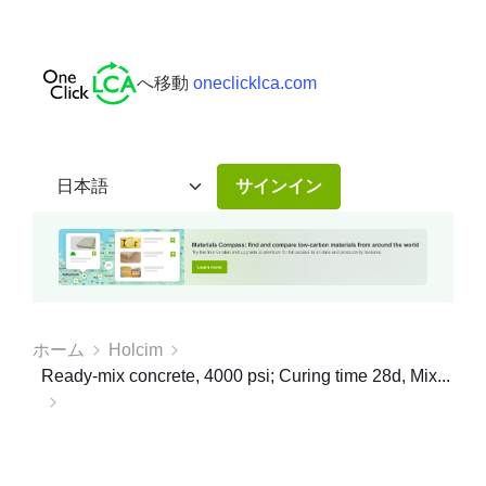
へ移動
oneclicklca.com
サインイン
ホーム
Holcim
Ready-mix concrete, 4000 psi; Curing time 28d, Mix...