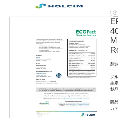
E
40
M
Ro
製
グ
生
製
商
カ