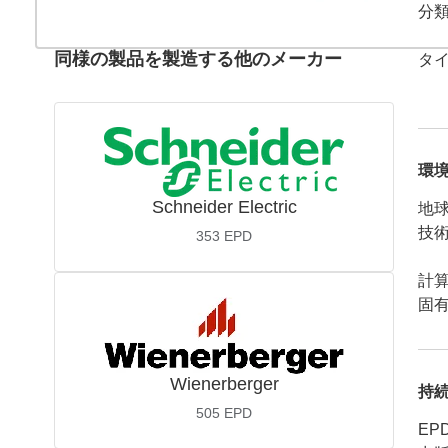
分
同様の製品を製造する他のメーカー
タ
環
Schneider Electric
地球
技
353
EPD
計
固有
Wienerberger
持
505
EPD
EP