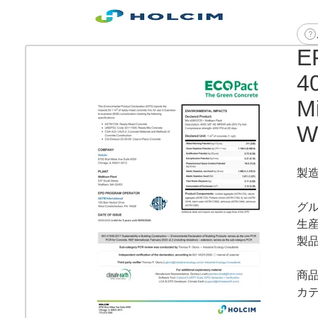
E
40
M
W
製
グ
生
製
商
カ