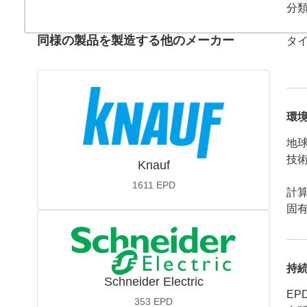
分
同様の製品を製造する他のメーカー
タ
環
地球
技
Knauf
1611
EPD
計
固有
持
Schneider Electric
EP
353
EPD