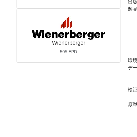
出
製品
Wienerberger
505
EPD
環
デ
検
原