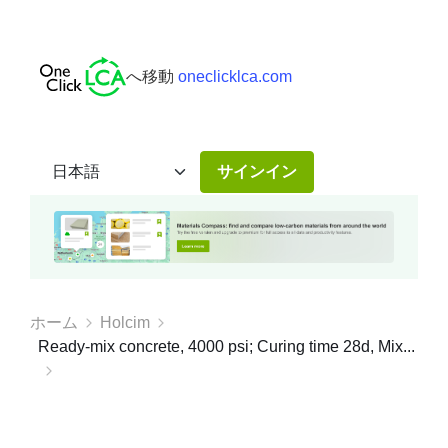
へ移動
oneclicklca.com
サインイン
ホーム
Holcim
Ready-mix concrete, 4000 psi; Curing time 28d, Mix...