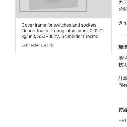
カ
分
タ
Cover frame for switches and sockets,
Odace Touch, 1 gang, aluminium, 0.0272
kg/unit, S53P802V, Schneider Electric
Schneider Electric
環
地球
技
計
固有
持
EP