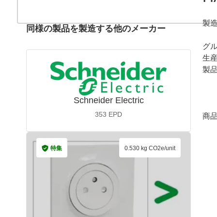
製
同様の製品を製造する他のメーカー
グ
生
製
Schneider Electric
353
EPD
商
特集
0.530 kg CO2e/unit