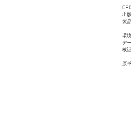
EP
出
製品
環
デ
検
原