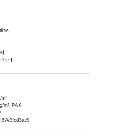
tiles
材
ペット
/m²
g/m², PA 6
³
f87e3fcd3ac9