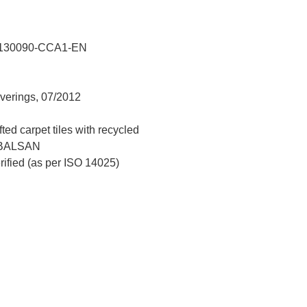
130090-CCA1-EN
verings, 07/2012
ed carpet tiles with recycled
l BALSAN
erified (as per ISO 14025)