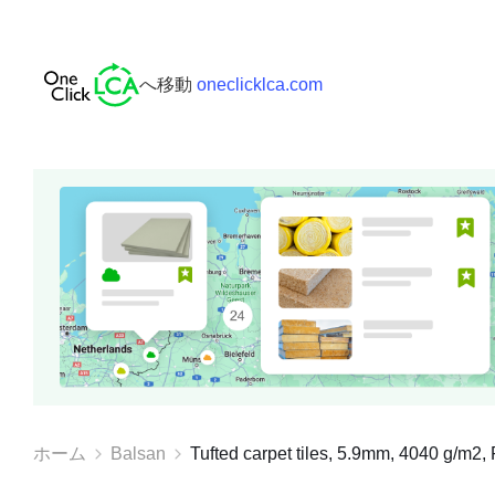
へ移動
oneclicklca.com
ホーム
Balsan
Tufted carpet tiles, 5.9mm, 4040 g/m2, P