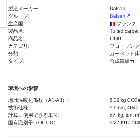
製造メーカー
:
Balsan
グループ
:
Balsan
生産国
:
フランス
製品名
:
Tufted carpet 
商品名
:
L480
カテゴリ
:
フローリング
分類
:
カーペット床
タイプ
:
合成繊維カー
環境への影響
地球温暖化係数（A1-A3）
:
6.29 kg CO2e
技術仕様
:
5.9mm, 4040 
計算に使用できる単位
:
m², kg, ton, m
固有識別子（OCLID）
:
5f27991a743f