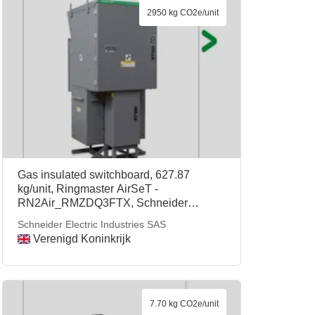
2950 kg CO2e/unit
Gas insulated switchboard, 627.87
kg/unit, Ringmaster AirSeT -
RN2Air_RMZDQ3FTX, Schneider
Electric Industries SAS
Schneider Electric Industries SAS
Verenigd Koninkrijk
7.70 kg CO2e/unit