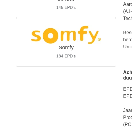
Aar
145
EPD's
(A1
Tech
Bes
ber
Unie
Somfy
184
EPD's
Ach
duu
EPD
EPD
Jaar
Pro
(PC