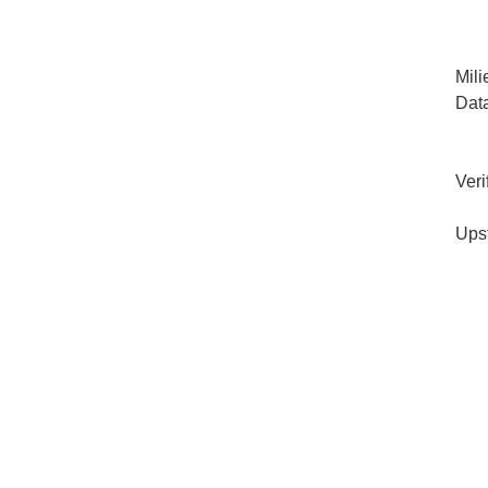
Mil
Dat
Veri
Ups