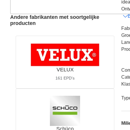
idea
Ontw
B
Andere fabrikanten met soortgelijke
producten
Fabr
Gro
Lan
Pro
VELUX
Com
Cat
161
EPD's
Kla
Typ
Mili
Schüco