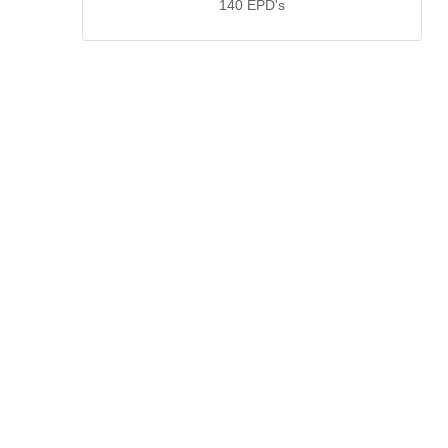
140
EPD's