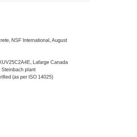
ete, NSF International, August
XUV25C2A4E, Lafarge Canada
r Steinbach plant
erified (as per ISO 14025)