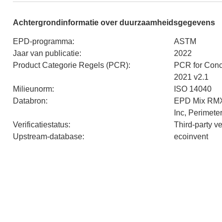
Achtergrondinformatie over duurzaamheidsgegevens
EPD-programma
:
ASTM
Jaar van publicatie
:
2022
Product Categorie Regels (PCR)
:
PCR for Concr
2021 v2.1
Milieunorm
:
ISO 14040
Databron
:
EPD Mix RM
Inc, Perimete
Verificatiestatus
:
Third-party v
Upstream-database
:
ecoinvent