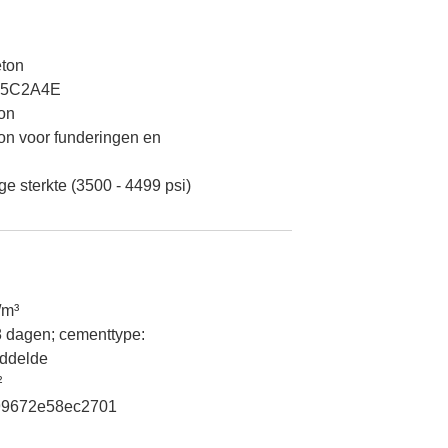
ton
25C2A4E
ton
ton voor funderingen en
e sterkte (3500 - 4499 psi)
/m³
 dagen; cementtype:
iddelde
²
99672e58ec2701