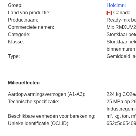
Groep
:
Holcim
Land van productie
:
Canada
Productnaam
:
Ready-mix be
Commerciële namen
:
Mix RMXUV
Categorie
:
Stortklaar be
Klasse
:
Stortklaar be
binnenmuren
Type
:
Gemiddeld lag
Milieueffecten
Aardopwarmingsvermogen (A1-A3)
:
224 kg CO2e
Technische specificatie
:
25 MPa op 28
Industriegem
Beschikbare eenheden voor berekening
:
m³, kg, ton, m
Unieke identificatie (OCLID)
:
652c5d6540