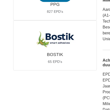
Mili
PPG
Aar
827
EPD's
(A1
Tech
Bes
ber
Unie
BOSTIK
Ach
65
EPD's
duu
EPD
EPD
Jaar
Pro
(PC
Mil
Dat