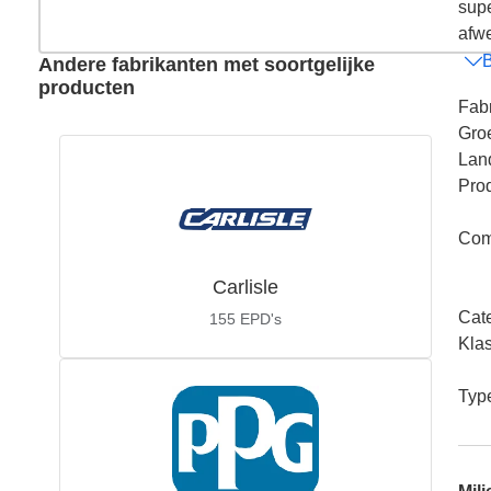
supe
afwe
B
Andere fabrikanten met soortgelijke
producten
Fabr
Gro
Lan
Pro
Com
Carlisle
Cat
155
EPD's
Kla
Typ