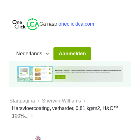
Ga naar
oneclicklca.com
Aanmelden
Startpagina
Sherwin-Williams
Harsvloercoating, verharder, 0,81 kg/m2, H&C™
100%...