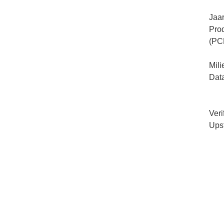
Jaar
Pro
(PC
Mil
Dat
Veri
Ups