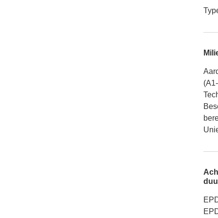
Typ
Mili
Aar
(A1
Tech
Bes
ber
Unie
Ach
duu
EPD
EPD