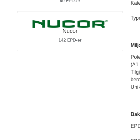
40
EPD-er
Kate
Typ
Nucor
142
EPD-er
Mil
Pote
(A1
Tilg
ber
Unik
Bak
EPD