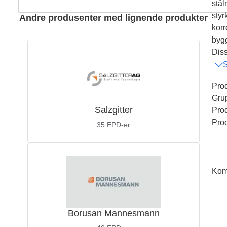
stål
styr
Andre produsenter med lignende produkter
korr
bygg
Diss
Pro
Gru
Salzgitter
Pro
Pro
35
EPD-er
Kom
Borusan Mannesmann