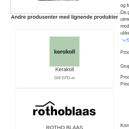
og f
De g
Andre produsenter med lignende produkter
utme
modu
ulik
Pro
Gru
Kerakoll
Pro
288
EPD-er
Pro
Kom
ROTHO BLAAS