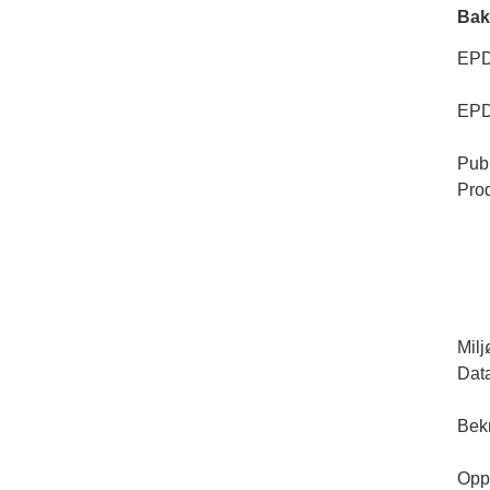
Bak
EPD
EPD
Publ
Prod
Milj
Dat
Bekr
Opp