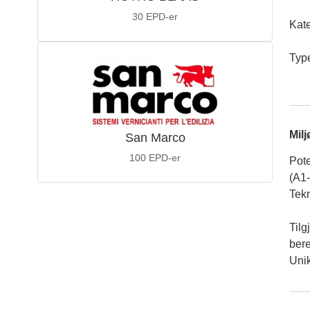
30
EPD-er
Kate
Typ
Mil
San Marco
100
EPD-er
Pote
(A1
Tekn
Tilg
ber
Unik