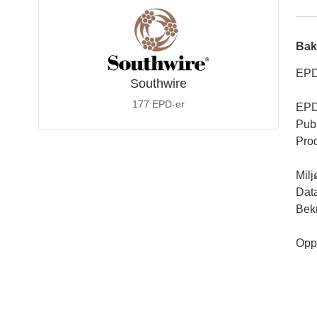
Bak
EPD
Southwire
177
EPD-er
EPD
Publ
Prod
Milj
Dat
Bekr
Opp