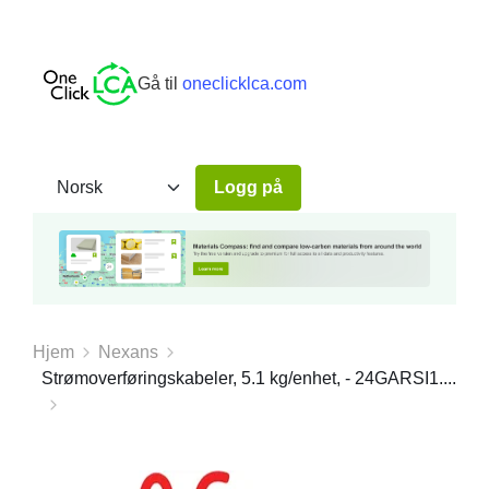
Gå til
oneclicklca.com
Logg på
Hjem
Nexans
Strømoverføringskabeler, 5.1 kg/enhet, - 24GARSI1....