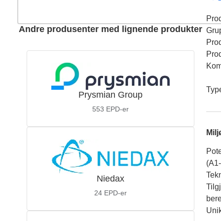
Pro
Andre produsenter med lignende produkter
Gru
Pro
Pro
Kom
Typ
Prysmian Group
553
EPD-er
Mil
Pote
(A1
Tekn
Niedax
Tilg
24
EPD-er
ber
Unik