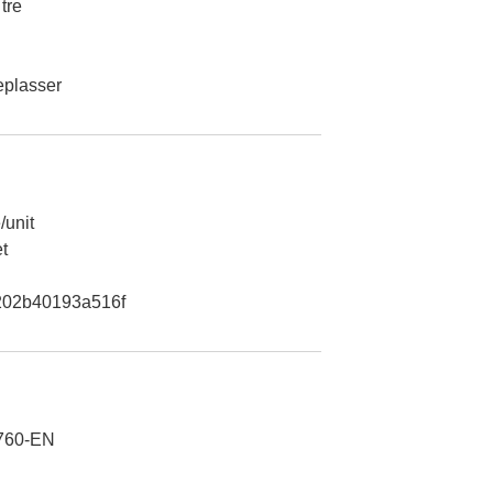
 tre
teplasser
/unit
t
02b40193a516f
760-EN