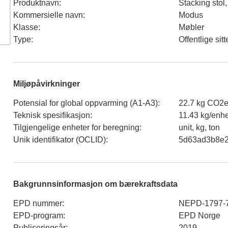
Produktnavn
:
Stacking stol,
Kommersielle navn
:
Modus
Klasse
:
Møbler
Type
:
Offentlige sit
Miljøpåvirkninger
Potensial for global oppvarming (A1-A3)
:
22.7 kg CO2e
Teknisk spesifikasjon
:
11.43 kg/enhe
Tilgjengelige enheter for beregning
:
unit, kg, ton
Unik identifikator (OCLID)
:
5d63ad3b8e2
Bakgrunnsinformasjon om bærekraftsdata
EPD nummer
:
NEPD-1797-
EPD-program
:
EPD Norge
Publiseringsår
:
2019