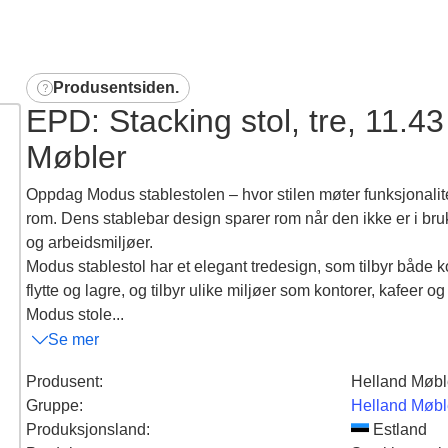
Produsentsiden
.
EPD: Stacking stol, tre, 11.4
Møbler
Oppdag Modus stablestolen – hvor stilen møter funksjonalitet! 
rom. Dens stablebar design sparer rom når den ikke er i bruk, 
og arbeidsmiljøer.
Modus stablestol har et elegant tredesign, som tilbyr både 
flytte og lagre, og tilbyr ulike miljøer som kontorer, kafeer o
Modus stole...
Se mer
Produsent
:
Helland Møbl
Gruppe
:
Helland Møbl
Produksjonsland
:
Estland