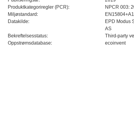
Produktkategoriregler (PCR)
:
NPCR 003: 20
Miljøstandard
:
EN15804+A1
Datakilde
:
EPD Modus St
AS
Bekreftelsesstatus
:
Third-party v
Oppstrømsdatabase
:
ecoinvent