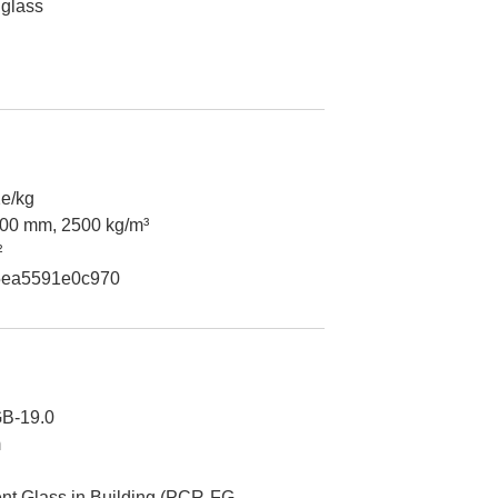
 glass
e/kg
00 mm, 2500 kg/m³
²
5ea5591e0c970
B-19.0
m
 Glass in Building (PCR-FG-