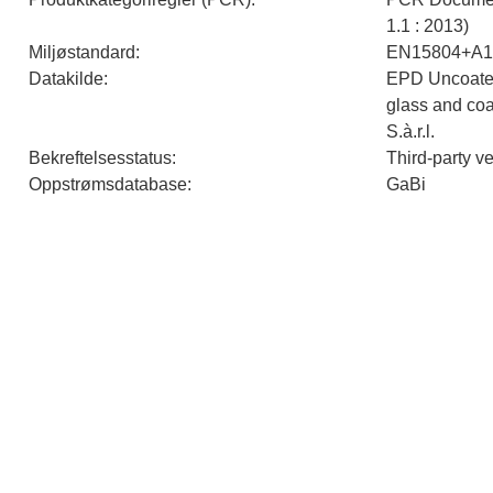
1.1 : 2013)
Miljøstandard
:
EN15804+A1
Datakilde
:
EPD Uncoated 
glass and coa
S.à.r.l.
Bekreftelsesstatus
:
Third-party v
Oppstrømsdatabase
:
GaBi