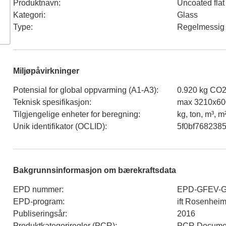
Produktnavn
:
Uncoated flat
Kategori
:
Glass
Type
:
Regelmessig
Miljøpåvirkninger
Potensial for global oppvarming (A1-A3)
:
0.920 kg CO2
Teknisk spesifikasjon
:
max 3210x60
Tilgjengelige enheter for beregning
:
kg, ton, m³, m
Unik identifikator (OCLID)
:
5f0bf768238
Bakgrunnsinformasjon om bærekraftsdata
EPD nummer
:
EPD-GFEV-G
EPD-program
:
ift Rosenhei
Publiseringsår
:
2016
Produktkategoriregler (PCR)
:
PCR Document