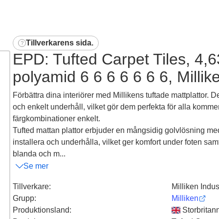
Tillverkarens sida
.
EPD: Tufted Carpet Tiles, 4,63
polyamid 6 6 6 6 6 6 6, Millik
Förbättra dina interiörer med Millikens tuftade mattplattor. 
och enkelt underhåll, vilket gör dem perfekta för alla kom
färgkombinationer enkelt.
Tufted mattan plattor erbjuder en mångsidig golvlösning med
installera och underhålla, vilket ger komfort under foten sa
blanda och m...
Se mer
Tillverkare
:
Milliken Indus
Grupp
:
Milliken
Produktionsland
:
Storbritan