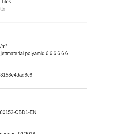
 Tiles
ttor
/m²
ljettmaterial polyamid 6 6 6 6 6 6
48158e4dad8c8
180152-CBD1-EN
verings, 02/2018