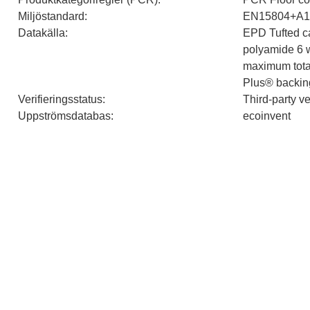
Miljöstandard
:
EN15804+A1
Datakälla
:
EPD Tufted car
polyamide 6 w
maximum total
Plus® backin
Verifieringsstatus
:
Third-party v
Uppströmsdatabas
:
ecoinvent