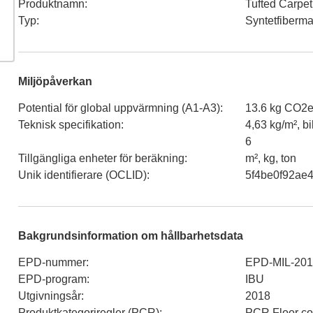
Produktnamn
:
Tufted Carpet
Typ
:
Syntetfiberma
Miljöpåverkan
Potential för global uppvärmning (A1-A3)
:
13.6 kg CO2e
Teknisk specifikation
:
4,63 kg/m², bi
6
Tillgängliga enheter för beräkning
:
m², kg, ton
Unik identifierare (OCLID)
:
5f4be0f92ae
Bakgrundsinformation om hållbarhetsdata
EPD-nummer
:
EPD-MIL-20
EPD-program
:
IBU
Utgivningsår
:
2018
Produktkategoriregler (PCR)
:
PCR Floor co