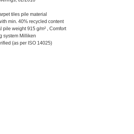
pet tiles pile material
ith min. 40% recycled content
 pile weight 915 g/m² , Comfort
g system Milliken
erified (as per ISO 14025)