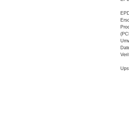
EPD
Ers
Pro
(PC
Umw
Dat
Veri
Ups